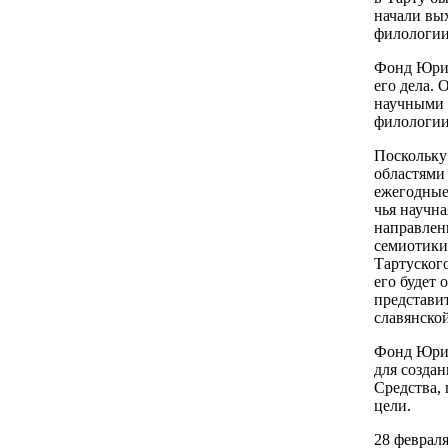
начали вы
филологии
Фонд Юрия
его дела.
научными 
филологии
Поскольку
областями
ежегодные 
чья научн
направлен
семиотики
Тартуского
его будет 
представи
славянско
Фонд Юрия
для созда
Средства, 
цели.
28 февраля