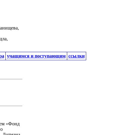
панищева,
дла,
ра
учащимся и поступающим
ссылки
ием «Фонд
го
. Лотмана