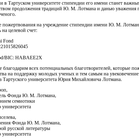
и в Тартуском университете стипендии его имени станет важны
ством продолжения традиций Ю. М. Лотмана и данью уважения 
ченого.
 пожертвования на учреждение стипендии имени Ю. М. Лотма
 на целевой счет:
ni Fond
21015826045
od/BIC: HABAEE2X
е благодарим всех потенциальных благотворителей, которые по
ства на поддержку молодых ученых и тем самым на увековечение
а Тартуского университета Юрия Михайловича Лотмана.
роп,
ель Фонда Ю. М. Лотмана,
лением семиотики
о университета
селева,
ления Фонда Ю. М. Лотмана,
рой русской литературы
о университета