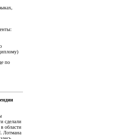
зыках,
енты:
ю
диплому)
де по
пендии
ы
ги сделали
в области
М. Лотмана
здесь