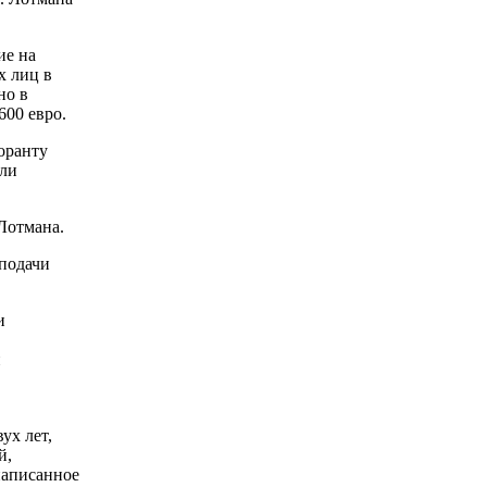
ие на
х лиц в
но в
600 евро.
оранту
или
Лотмана.
 подачи
и
и
ух лет,
й,
написанное