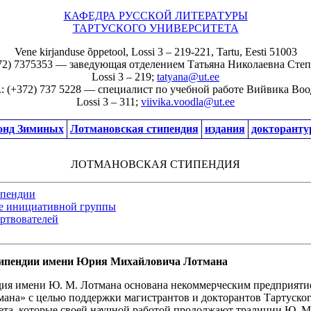
КАФЕДРА РУССКОЙ ЛИТЕРАТУРЫ
ТАРТУСКОГО УНИВЕРСИТЕТА
Vene kirjanduse õppetool, Lossi 3 – 219-221, Tartu, Eesti 51003
372) 7375353 — заведующая отделением Татьяна Николаевна Сте
Lossi 3 – 219;
tatyana@ut.ee
.: (+372) 737 5228 — специалист по учебной работе Вийвика Воо
Lossi 3 – 311;
viivika.voodla@ut.ee
онд Зиминых
Лотмановская стипендия
издания
докторанту
ЛОТМАНОВСКАЯ СТИПЕНДИЯ
ипендии
е инициативной группы
ртвователей
типендии имени Юрия Михайловича Лотмана
дия имени Ю. М. Лотмана основана некоммерческим предприят
ана» с целью поддержки магистрантов и докторантов Тартуско
ета, которые своей научной работой продолжают традиции Ю. М