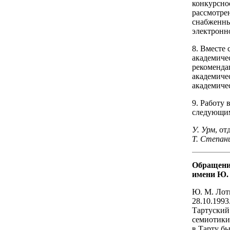
конкурсно
рассмотре
снабженны
электронн
8. Вместе
академиче
рекоменда
академиче
академиче
9. Работу 
следующим
У. Урм
, о
Т. Степан
Обращение
имени Ю.
Ю. М. Лотм
28.10.1993
Тартуский
семиотики
в Тарту б