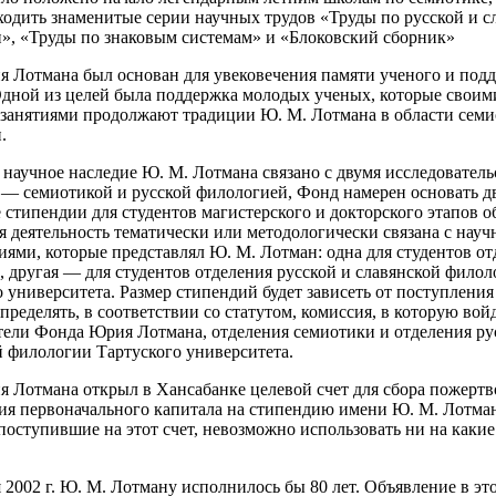
ходить знаменитые серии научных трудов «Труды по русской и с
», «Труды по знаковым системам» и «Блоковский сборник»
 Лотмана был основан для увековечения памяти ученого и под
 Одной из целей была поддержка молодых ученых, которые своим
занятиями продолжают традиции Ю. М. Лотмана в области семи
.
 научное наследие Ю. М. Лотмана связано с двумя исследовател
 — семиотикой и русской филологией, Фонд намерен основать д
стипендии для студентов магистерского и докторского этапов о
ая деятельность тематически или методологически связана с нау
иями, которые представлял Ю. М. Лотман: одна для студентов от
, другая — для студентов отделения русской и славянской фило
 университета. Размер стипендий будет зависеть от поступления 
определять, в соответствии со статутом, комиссия, в которую вой
тели Фонда Юрия Лотмана, отделения семиотики и отделения ру
й филологии Тартуского университета.
 Лотмана открыл в Хансабанке целевой счет для сбора пожерт
ния первоначального капитала на стипендию имени Ю. М. Лотман
поступившие на этот счет, невозможно использовать ни на каки
 2002 г. Ю. М. Лотману исполнилось бы 80 лет. Объявление в это