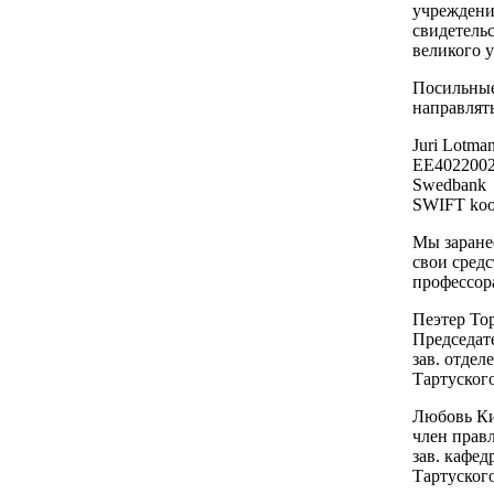
учреждени
свидетель
великого у
Посильные
направлять
Juri Lotma
EE4022002
Swedbank
SWIFT ko
Мы заране
свои сред
профессор
Пеэтер То
Председат
зав. отде
Тартуског
Любовь Ки
член прав
зав. кафед
Тартуског