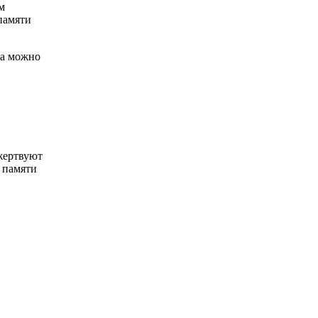
м
памяти
на можно
жертвуют
 памяти