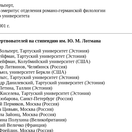
льперт,
-эмеритус отделения романо-германской филологии
о университета
01 г.
ртвователей на стипендию им. Ю. М. Лотмана
Вольперт, Тартуский университет (Эстония)
Рейфман, Тартуский университет (Эстония)
Рейфман, Колубмийский университет (США)
ир Литвинов, Челябинск (Россия)
Хьюз, университет Беркли (США)
льтс, Тартуский университет (Эстония)
ндр Данилевский, Тартуский университет (Эстония)
Петина, Таллин (Эстония)
 Киселева, Тартуский университет (Эстония)
Любарова, Санкт-Петербург (Россия)
ий Пермяков, Москва (Россия)
а Цивьян, Москва (Россия)
ла Зайонц, Москва (Россия)
тина Полухина (Великобритания)
лий Величко (Франция)
Фрейдин, Москва (Россия)