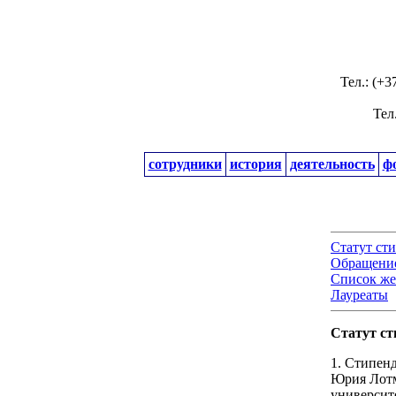
Тел.: (+
Тел
сотрудники
история
деятельность
ф
Cтатут ст
Обращени
Список же
Лауреаты
Статут с
1. Стипен
Юрия Лотм
университ