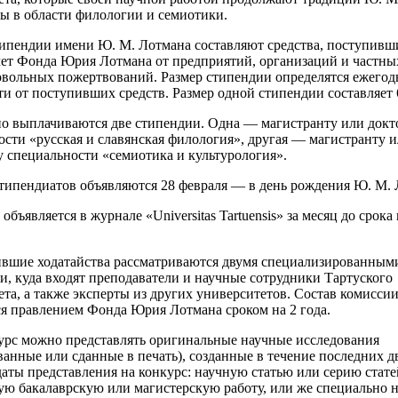
лы в области филологии и семиотики.
типендии имени Ю. М. Лотмана составляют средства, поступивш
чет Фонда Юрия Лотмана от предприятий, организаций и частны
овольных пожертвований. Размер стипендии определятся ежегод
и от поступивших средств. Размер одной стипендии составляет 
но выплачиваются две стипендии. Одна — магистранту или докт
ости «русская и славянская филология», другая — магистранту 
у специальности «семиотика и культурология».
стипендиатов объявляются 28 февраля — в день рождения Ю. М. 
 объявляется в журнале «Universitas Tartuensis» за месяц до срока
ившие ходатайства рассматриваются двумя специализированным
и, куда входят преподаватели и научные сотрудники Тартуского
та, а также эксперты из других университетов. Состав комисси
ся правлением Фонда Юрия Лотмана сроком на 2 года.
курс можно представлять оригинальные научные исследования
анные или сданные в печать), созданные в течение последних дв
даты представления на конкурс: научную статью или серию стате
ю бакалаврскую или магистерскую работу, или же специально 