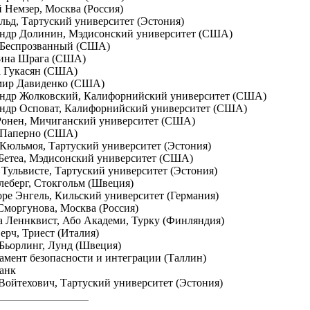
й Немзер, Москва (Россия)
льд, Тартуский университет (Эстония)
андр Долинин, Мэдисонский университет (США)
 Беспрозванный (США)
рина Шрага (США)
а Гукасян (США)
мир Давиденко (США)
андр Жолковский, Калифорнийский университет (США)
андр Осповат, Калифорнийский университет (США)
Ронен, Мичиганский университет (США)
 Паперно (США)
 Кюльмоя, Тартуский университет (Эстония)
 Бетеа, Мэдисонский университет (США)
 Тульвисте, Тартуский университет (Эстония)
Клеберг, Стокгольм (Швеция)
оре Энгель, Кильский университет (Германия)
 Сморгунова, Москва (Россия)
ра Леннквист, Або Академи, Турку (Финляндия)
ерч, Триест (Италия)
 Бьорлинг, Лунд (Швеция)
тамент безопасности и интеграции (Таллин)
банк
 Войтехович, Тартуский университет (Эстония)