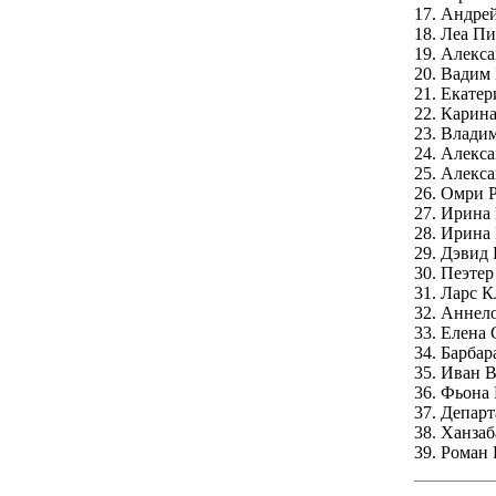
17. Андре
18. Леа Пи
19. Алекс
20. Вадим
21. Екате
22. Карин
23. Влади
24. Алекс
25. Алекс
26. Омри 
27. Ирина
28. Ирина
29. Дэвид
30. Пеэтер
31. Ларс 
32. Аннел
33. Елена
34. Барба
35. Иван В
36. Фьона
37. Депар
38. Ханза
39. Роман