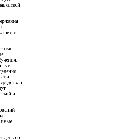
лавянской
держания
и
отики и
ьскими
ве
бучения,
чными
деления
логии
средств, и
дут
сской и
вований
а.
е иные
т день об