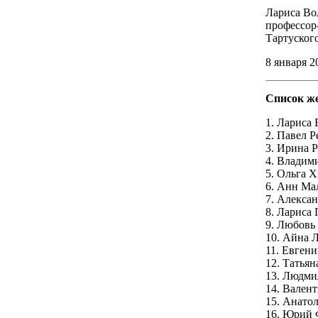
Лариса Во
профессор
Тартуског
8 января 20
Список же
1. Лариса 
2. Павел 
3. Ирина 
4. Владим
5. Ольга 
6. Анн Ма
7. Алекса
8. Лариса 
9. Любовь
10. Айна 
11. Евген
12. Татьян
13. Людми
14. Вален
15. Анато
16. Юрий 