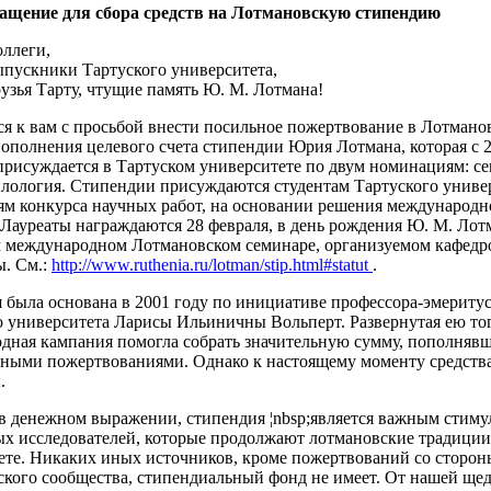
ащение для сбора средств на Лотмановскую стипендию
оллеги,
ыпускники Тартуского университета,
узья Тарту, чтущие память Ю. М. Лотмана!
я к вам с просьбой внести посильное пожертвование в Лотмано
пополнения целевого счета стипендии Юрия Лотмана, которая с 2
присуждается в Тартуском университете по двум номинациям: с
илология. Стипендии присуждаются студентам Тартуского униве
ям конкурса научных работ, на основании решения международн
 Лауреаты награждаются 28 февраля, в день рождения Ю. М. Лотм
 международном Лотмановском семинаре, организуемом кафедр
ы. См.:
http://www.ruthenia.ru/lotman/stip.html#statut
.
 была основана в 2001 году по инициативе профессора-эмериту
о университета Ларисы Ильиничны Вольперт. Развернутая ею то
дная кампания помогла собрать значительную сумму, пополнявш
ьными пожертвованиями. Однако к настоящему моменту средств
.
в денежном выражении, стипендия ¦nbsp;является важным стиму
ых исследователей, которые продолжают лотмановские традиции
ете. Никаких иных источников, кроме пожертвований со сторон
ского сообщества, стипендиальный фонд не имеет. От нашей ще