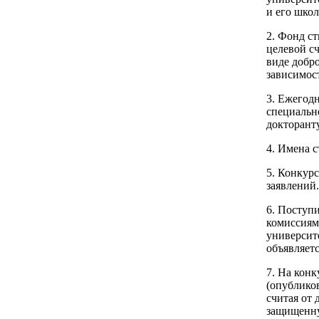
и его шко
2. Фонд с
целевой с
виде добр
зависимост
3. Ежегод
специальн
докторант
4. Имена 
5. Конкурс
заявлений.
6. Поступ
комиссиям
университе
объявляет
7. На кон
(опубликов
считая от 
защищенну