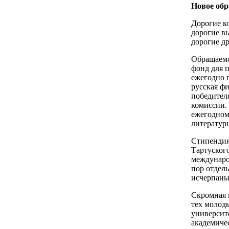
Новое обр
Дорогие к
дорогие в
дорогие др
Обращаемс
фонд для 
ежегодно 
русская ф
победител
комиссии.
ежегодном
литератур
Стипендия
Тартуског
междунаро
пор отдел
исчерпаны
Скромная 
тех молод
университ
академиче