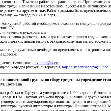
е сочинение. Тематика работ не ограничивается. Принимаются к
нию труды, написанные на эстонском, русском или английском я
е резюме на другом языке. Работы должны быть представлены в
ом виде — ежегодно к 21 января.
 с конкурсной работой необходимо представить следующие докум
ский CV
ция научного руководителя
ская справка (магистрантам и докторантам первого года — копи
ской справки, прилагаемой к бакалаврскому или магистерскому 
вместе с документами необходимо представить в электронном ви
 адресам:
тделение семиотики,
ulvi.urm@ut.ee
.
ищева
, кафедра русской литературы,
tatjana.stepanishcheva@ut.ee
 инициативной группы по сбору средств на учреждение сти
 М. Лотмана
ан работал в Тартуском университете с 1950 г. до своей кончин
. Проф. Ю. М. Лотман, его жена проф. З. Г. Минц и другие колле
 университет международно признанным центром исследований 
 культуры, русской литературы и культуры. По инициативе Ю. 
ыло положено начало легендарным летним школам по семиотике, 