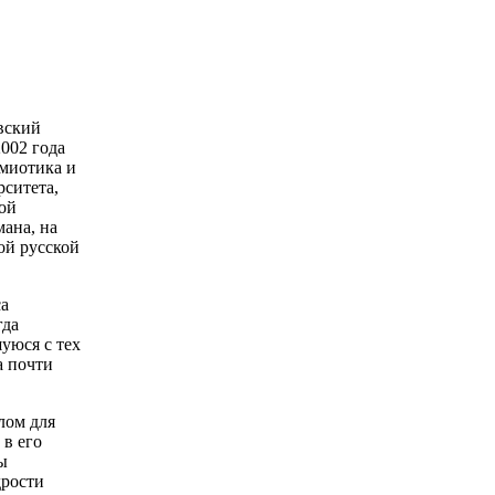
вский
002 года
емиотика и
рситета,
ой
ана, на
ой русской
са
гда
уюся с тех
а почти
лом для
 в его
ы
дрости